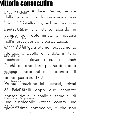
vittoria consecutiva
Under 19 silver
La Cestistica Audace Pescia, reduce 
Under 17 Gold
dalla bella vittoria di domenica scorsa 
Under 17 silver
contro Castelfranco, ed ancora con 
l'entusiasmo alle stelle, scende in 
Under 15 Silver
campo ben determinata a ripetersi 
Under 14 Silver
nell'impresa contro  Libertas Lucca. 
Under 13 Silver
Un inizio di gara ottimo, praticamente 
identico a quello di andata in terra 
Esordienti
lucchese....i giovani ragazzi di coach 
Aquilotti
Ialuna  partono  forte piazzando subito 
canestri importanti e chiudendo  il 
Scoiattoli
primo quarto sul 17-9.
CSI Juniores
Pronta la reazione dei  lucchesi,  arrivati 
CSI Under 13
al PalaBorelli dopo due sconfitte 
consecutive sulle spalle e  famelici  di 
Divisione Regionale 3
una auspicabile vittoria contro una 
CSI Allievi
giovanissima compagine, e che non 