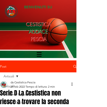
BENVENUTI SU
CESTISTICA
AUDACE
PESCIA
Post
Articoli
da Cestistica Pescia
Articoli
21 feb 2022
Tempo di lettura: 2 min
Serie D La Cestistica non
Divisione Regionale 1
riesce a trovare la seconda
Under 20 Silver