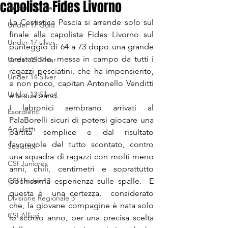
capolista Fides Livorno
Under 19 silver
La Cestistica Pescia si arrende solo sul 
Under 17 Gold
finale alla capolista Fides Livorno sul 
Under 17 silver
punteggio di 64 a 73 dopo una grande 
prestazione, messa in campo da tutti i  
Under 15 Silver
ragazzi pesciatini, che ha impensierito, 
Under 14 Silver
e non poco, capitan Antonello Venditti 
Under 13 Silver
e la sua band.
I labronici sembrano arrivati al 
Esordienti
PalaBorelli sicuri di potersi giocare una 
Aquilotti
partita semplice e dal risultato 
favorevole del tutto scontato, contro 
Scoiattoli
una squadra di ragazzi con molti meno 
CSI Juniores
anni, chili, centimetri e soprattutto 
CSI Under 13
pochissima esperienza sulle spalle.  E 
questa è  una certezza,  considerato 
Divisione Regionale 3
che, la giovane compagine è nata solo 
CSI Allievi
lo scorso anno, per una precisa scelta 