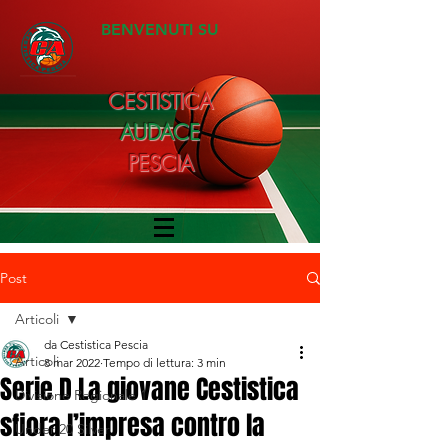
BENVENUTI SU
CESTISTICA
AUDACE
PESCIA
Post
Articoli
da Cestistica Pescia
Articoli
8 mar 2022
Tempo di lettura: 3 min
Serie D La giovane Cestistica
Divisione Regionale 1
sfiora l’impresa contro la
Under 20 Silver