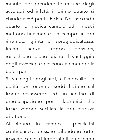
minuto per prendere le misure degli 
avversari ed infatti, il primo quarto si 
chiude a +9 per la Fides. Nel secondo 
quarto la musica cambia ed i nostri 
mettono finalmente  in campo la loro 
rinomata grinta e spregiudicatezza, 
tirano senza troppo pensarci, 
rosicchiano piano piano il vantaggio  
degli avversari e riescono a rimettere la 
barca pari. 
Si va negli spogliatoi, all’intervallo, in 
parità con enorme soddisfazione sul 
fronte rossoverde ed un tantino di 
preoccupazione per i labronici che 
forse  vedono vacillare la loro certezza 
di vittoria.
Al rientro in campo i pesciatini 
continuano a pressare, difendono forte, 
trovano canestri impossibili e riescono 