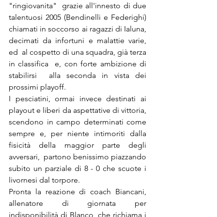
"ringiovanita"  grazie all'innesto di due 
talentuosi 2005 (Bendinelli e Federighi)  
chiamati in soccorso ai ragazzi di Ialuna, 
decimati da infortuni e malattie varie, 
ed  al cospetto di una squadra, già terza 
in classifica  e, con forte ambizione di 
stabilirsi  alla seconda in vista dei 
prossimi playoff.  
I pesciatini, ormai invece destinati ai 
playout e liberi da aspettative di vittoria, 
scendono in campo determinati come 
sempre e, per niente intimoriti dalla 
fisicità della maggior parte degli 
avversari,  partono benissimo piazzando 
subito un parziale di 8 - 0 che scuote i  
livornesi dal torpore. 
Pronta la reazione di coach Biancani, 
allenatore di giornata per 
indisponibilità di Blanco, che richiama i 