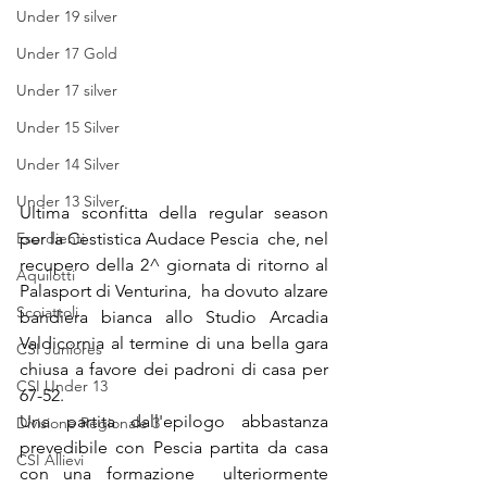
Under 19 silver
Under 17 Gold
Under 17 silver
Under 15 Silver
Under 14 Silver
Under 13 Silver
Ultima sconfitta della regular season 
per la Cestistica Audace Pescia  che, nel 
Esordienti
recupero della 2^ giornata di ritorno al 
Aquilotti
Palasport di Venturina,  ha dovuto alzare 
Scoiattoli
bandiera bianca allo Studio Arcadia 
Valdicornia al termine di una bella gara 
CSI Juniores
chiusa a favore dei padroni di casa per 
CSI Under 13
67-52.
Una partita dall'epilogo abbastanza 
Divisione Regionale 3
prevedibile con Pescia partita da casa 
CSI Allievi
con una formazione  ulteriormente 