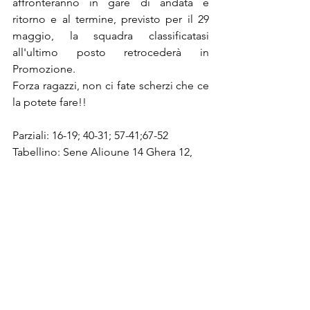
affronteranno in gare di andata e 
ritorno e al termine, previsto per il 29 
maggio, la squadra classificatasi 
all'ultimo posto retrocederà in 
Promozione.
Forza ragazzi, non ci fate scherzi che ce 
la potete fare!!
Parziali: 16-19; 40-31; 57-41;67-52
Tabellino: 
Sene Alioune 14 Ghera 12, 
Ciervo 3,  Sodini 4, Teglia 6; Bendinelli, 
Alfieri 5, Romoli 1, Lorenzi 4, Federighi, 
Tarzan 3.