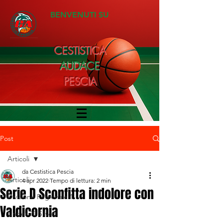
BENVENUTI SU
CESTISTICA
AUDACE
PESCIA
Post
Articoli
da Cestistica Pescia
Articoli
4 apr 2022
Tempo di lettura: 2 min
Serie D Sconfitta indolore con
Divisione Regionale 1
Valdicornia
Under 20 Silver