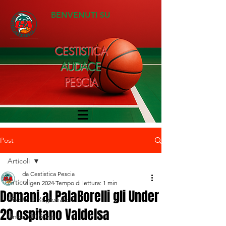
BENVENUTI SU
CESTISTICA
AUDACE
PESCIA
Post
Articoli
da Cestistica Pescia
Articoli
16 gen 2024
Tempo di lettura: 1 min
Domani al PalaBorelli gli Under
Divisione Regionale 1
20 ospitano Valdelsa
Under 20 Silver