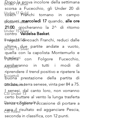
Dopo la prova incolore della settimana 
Under 19 silver
scorsa a Fucecchio, gli Under 20 di 
Under 17 Gold
coach Franchi tornano in campo 
domani, 
mercoledì 17
 quando, 
alle ore 
Under 17 silver
21:00
, giocheranno la 2^ di ritorno 
Under 15 Silver
contro   
Valdelsa Basket
.
Under 14 Silver
I ragazzi di coach Franchi, reduci dalle 
ultime due partite andate a vuoto, 
Under 13 Silver
quella con la capolista Montemurlo e 
Esordienti
l'ultima con Folgore Fucecchio, 
cercheranno in tutti i modi di 
Aquilotti
riprendere il trend positivo e ripetere la 
Scoiattoli
buona prestazione della partita di 
andata, in terra senese, vinta per 84 a 75.
CSI Juniores
I senesi, dal canto loro, non vorranno 
CSI Under 13
certo buttare al vento la lunga trasferta 
Divisione Regionale 3
senza cogliere l'occasione di portare a 
casa il risultato ed agganciare Pescia, 
CSI Allievi
seconda in classifica, con 12 punti.