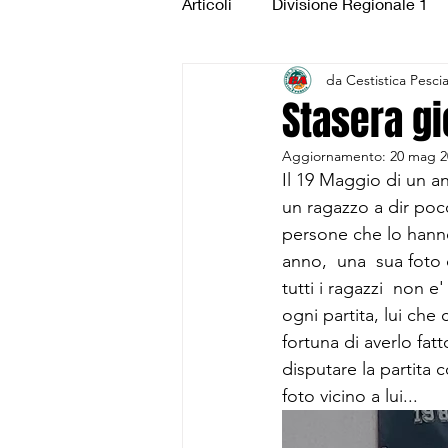
Articoli
Divisione Regionale 1
da Cestistica Pesci
Under 15 Silver
Under 14 S
Stasera g
Aggiornamento:
20 mag 2
CSI Juniores
CSI Under 1
Il 19 Maggio di un an
un ragazzo a dir poc
persone che lo hanno
anno,  una  sua foto 
tutti i ragazzi  non 
ogni partita, lui che
fortuna di averlo fat
disputare la partita 
foto vicino a lui...