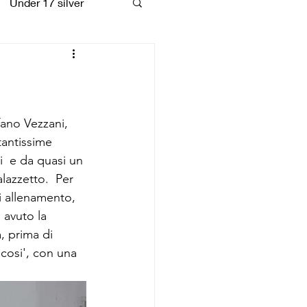
Under 17 silver
coiattoli
fano Vezzani, 
tantissime 
  e da quasi un 
lazzetto.  Per 
i allenamento,  
 avuto la 
, prima di 
cosi', con una 