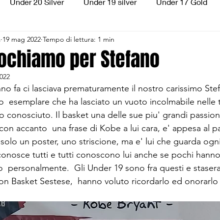
Under 20 Silver
Under 19 silver
Under 17 Gold
a
19 mag 2022
Tempo di lettura: 1 min
ilver
Under 13 Silver
Esordienti
Aquilotti
S
iochiamo per Stefano
022
3
Divisione Regionale 3
CSI Allievi
no fa ci lasciava prematuramente il nostro carissimo Ste
o  esemplare che ha lasciato un vuoto incolmabile nelle 
 conosciuto. Il basket una delle sue piu' grandi passioni
con accanto  una frase di Kobe a lui cara, e' appesa al pa
e' solo un poster, uno striscione, ma e' lui che guarda ogn
 conosce tutti e tutti conoscono lui anche se pochi hanno
to  personalmente.  Gli Under 19 sono fra questi e stasera
con Basket Sestese,  hanno voluto ricordarlo ed onorarlo 