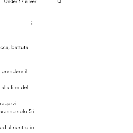
Under 17 silver
coiattoli
ucca, battuta 
 prendere il 
alla fine del 
ragazzi 
aranno solo 5 i 
d al rientro in 