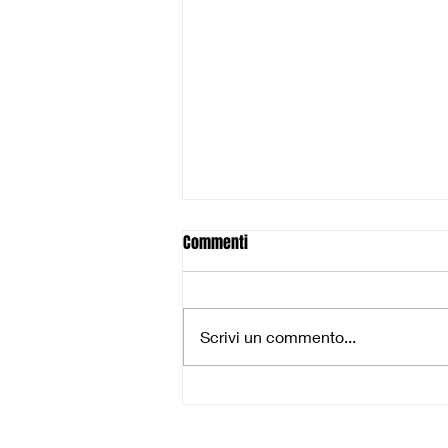
Gli U19 lottano con orgoglio, ma
Commenti
la stagione si chiude a Livorno:
76-72 alla Pediatrica
Si chiude agli ottavi di Coppa
Toscana l’avventura stagionale
Scrivi un commento...
dell’U19 rossoverde, che esce a
testa alta dopo una combattuta
sfida in...