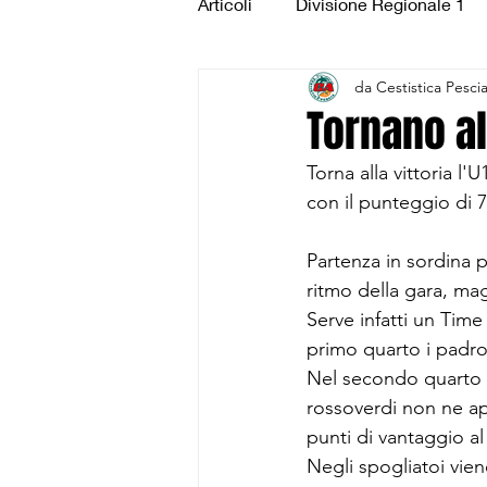
Articoli
Divisione Regionale 1
da Cestistica Pesci
Under 15 Silver
Under 14 S
Tornano all
Torna alla vittoria l'
CSI Juniores
CSI Under 1
con il punteggio di 7
Partenza in sordina p
ritmo della gara, ma
Serve infatti un Time
primo quarto i padro
Nel secondo quarto un
rossoverdi non ne app
punti di vantaggio a
Negli spogliatoi vien