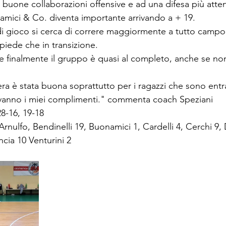
buone collaborazioni offensive e ad una difesa più atten
amici & Co. diventa importante arrivando a + 19.
 di gioco si cerca di correre maggiormente a tutto camp
ropiede che in transizione.
finalmente il gruppo è quasi al completo, anche se non
era è stata buona soprattutto per i ragazzi che sono entr
 vanno i miei complimenti." commenta coach Speziani
 28-16, 19-18
 Arnulfo, Bendinelli 19, Buonamici 1, Cardelli 4, Cerchi 9, 
ncia 10 Venturini 2