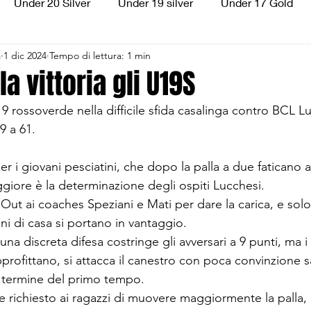
Under 20 Silver
Under 19 silver
Under 17 Gold
a
1 dic 2024
Tempo di lettura: 1 min
ilver
Under 13 Silver
Esordienti
Aquilotti
S
a vittoria gli U19S
U19 rossoverde nella difficile sfida casalinga contro BCL L
3
Divisione Regionale 3
CSI Allievi
9 a 61.
er i giovani pesciatini, che dopo la palla a due faticano a
ggiore è la determinazione degli ospiti Lucchesi.
 Out ai coaches Speziani e Mati per dare la carica, e solo 
ni di casa si portano in vantaggio.
a discreta difesa costringe gli avversari a 9 punti, ma i 
rofittano, si attacca il canestro con poca convinzione s
l termine del primo tempo.
e richiesto ai ragazzi di muovere maggiormente la palla, e