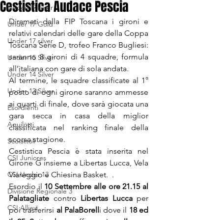
Cestistica Audace Pescia
Under 19 silver
Diramati dalla FIP Toscana i gironi e 
Under 17 Gold
relativi calendari delle gare della Coppa 
Under 17 silver
Toscana Serie D, trofeo Franco Bugliesi: 
saranno 8 gironi di 4 squadre, formula 
Under 15 Silver
all’italiana con gare di sola andata.
Under 14 Silver
Al termine, le squadre classificate al 1° 
Under 13 Silver
posto di ogni girone saranno ammesse 
ai quarti di finale, dove sarà giocata una 
Esordienti
gara secca in casa della miglior 
Aquilotti
classificata nel ranking finale della 
scorsa stagione.
Scoiattoli
Cestistica Pescia è stata inserita nel 
CSI Juniores
Girone G insieme a Libertas Lucca, Vela 
CSI Under 13
Viareggio e Chiesina Basket.  .
Esordio il 
10 Settembre alle ore 21.15 al 
Divisione Regionale 3
Palatagliate
 contro 
Libertas Lucca
 per 
CSI Allievi
poi trasferirsi 
al PalaBorell
i dove il 
18 ed 