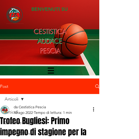
BENVENUTI SU
CESTISTICA
AUDACE
PESCIA
Post
Articoli
da Cestistica Pescia
Articoli
10 ago 2022
Tempo di lettura: 1 min
Trofeo Bugliesi: Primo
Divisione Regionale 1
impegno di stagione per la
Under 20 Silver