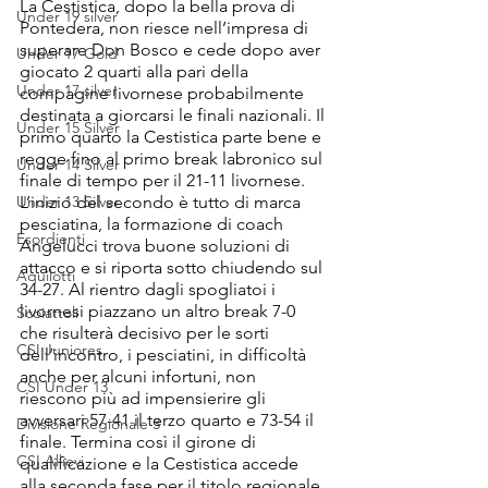
La Cestistica, dopo la bella prova di 
Under 19 silver
Pontedera, non riesce nell’impresa di 
superare Don Bosco e cede dopo aver 
Under 17 Gold
giocato 2 quarti alla pari della 
Under 17 silver
compagine livornese probabilmente 
destinata a giorcarsi le finali nazionali. Il 
Under 15 Silver
primo quarto la Cestistica parte bene e 
regge fino al primo break labronico sul 
Under 14 Silver
finale di tempo per il 21-11 livornese. 
Under 13 Silver
L’inizio del secondo è tutto di marca 
pesciatina, la formazione di coach 
Esordienti
Angelucci trova buone soluzioni di 
attacco e si riporta sotto chiudendo sul 
Aquilotti
34-27. Al rientro dagli spogliatoi i 
livornesi piazzano un altro break 7-0 
Scoiattoli
che risulterà decisivo per le sorti 
CSI Juniores
dell’incontro, i pesciatini, in difficoltà 
anche per alcuni infortuni, non 
CSI Under 13
riescono più ad impensierire gli 
avversari 57-41 il terzo quarto e 73-54 il 
Divisione Regionale 3
finale. Termina così il girone di 
CSI Allievi
qualificazione e la Cestistica accede 
alla seconda fase per il titolo regionale. 