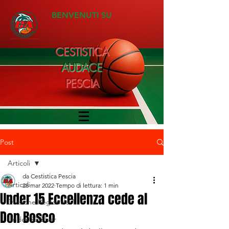
BENVENUTI SU
CESTISTICA
AUDACE
PESCIA
Post
Articoli
da Cestistica Pescia
Articoli
28 mar 2022
Tempo di lettura: 1 min
Under 15 Eccellenza cede al
Divisione Regionale 1
Don Bosco
Under 20 Silver