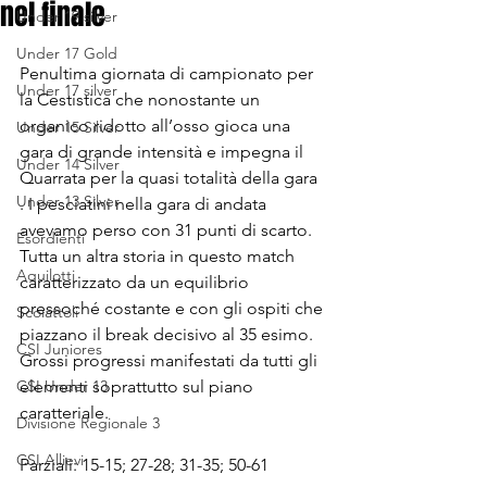
nel finale
Under 19 silver
Under 17 Gold
Penultima giornata di campionato per 
Under 17 silver
la Cestistica che nonostante un 
organico ridotto all’osso gioca una 
Under 15 Silver
gara di grande intensità e impegna il 
Under 14 Silver
Quarrata per la quasi totalità della gara 
Under 13 Silver
. I pesciatini nella gara di andata 
avevamo perso con 31 punti di scarto. 
Esordienti
Tutta un altra storia in questo match 
Aquilotti
caratterizzato da un equilibrio 
pressoché costante e con gli ospiti che 
Scoiattoli
piazzano il break decisivo al 35 esimo. 
CSI Juniores
Grossi progressi manifestati da tutti gli 
CSI Under 13
elementi soprattutto sul piano 
caratteriale.
Divisione Regionale 3
CSI Allievi
Parziali: 15-15; 27-28; 31-35; 50-61