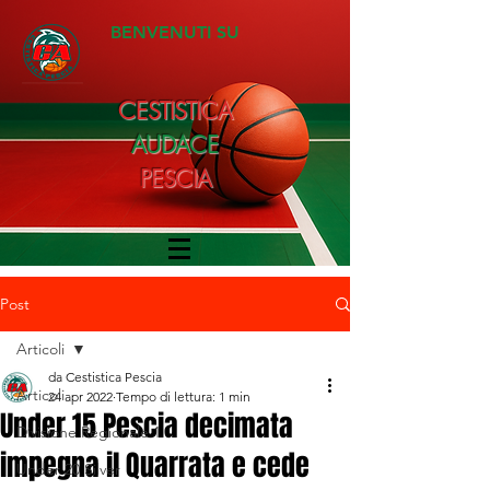
BENVENUTI SU
CESTISTICA
AUDACE
PESCIA
Post
Articoli
da Cestistica Pescia
Articoli
24 apr 2022
Tempo di lettura: 1 min
Under 15 Pescia decimata
Divisione Regionale 1
impegna il Quarrata e cede
Under 20 Silver