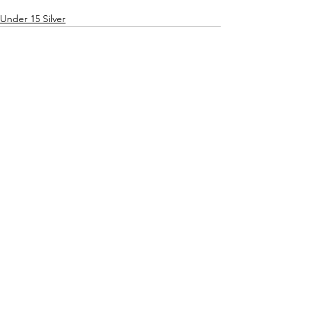
Under 15 Silver
Mostra tutti
Post recenti