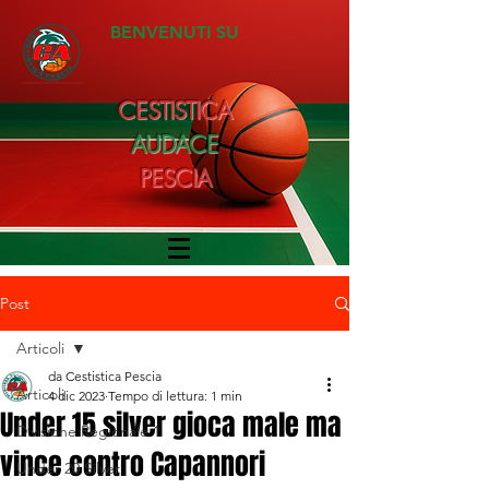
BENVENUTI SU
CESTISTICA
AUDACE
PESCIA
Post
Articoli
da Cestistica Pescia
Articoli
4 dic 2023
Tempo di lettura: 1 min
Under 15 silver gioca male ma
Divisione Regionale 1
vince contro Capannori
Under 20 Silver