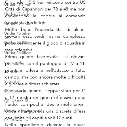
Gli Under 15 Silver  vincono contro US 
Under 19 silver
Città di Capannori per 78 a 48 ma non 
Under 17 Gold
convincono la coppia al comando 
Speziani e Federighi.
Under 17 silver
Molto bene l'individualita' di alcuni 
Under 15 Silver
giovani rosso verdi, ma nel complesso 
Under 14 Silver
poco convincente il gioco di squadra in 
fase offensiva. 
Under 13 Silver
Primo quarto favorevole  ai giovani 
Esordienti
pesciatini con il punteggio di 27 a 11, 
pronti in difesa e nell'attacco a tutto 
Aquilotti
campo, ma con ancora molte difficoltà 
Scoiattoli
a giocare a difesa schierata.
Il secondo quarto,  seppur vinto per 14 
CSI Juniores
a 12, mostra un gioco offensivo poco 
CSI Under 13
fluido, con poche idee e molti errori, 
Divisione Regionale 3
unica nota positiva una discreta difesa 
che limita gli ospiti a soli 12 punti.
CSI Allievi
Nello spogliatoio durante la pausa 