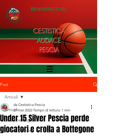
BENVENUTI SU
CESTISTICA
AUDACE
PESCIA
Post
Articoli
da Cestistica Pescia
Articoli
27 mar 2022
Tempo di lettura: 1 min
Under 15 Silver Pescia perde
Divisione Regionale 1
giocatori e crolla a Bottegone
Under 20 Silver