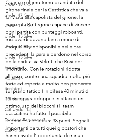
Quarto e ultimo turno di andata del 
Under 19 silver
girone finale per la Cestistica che va a 
Under 17 Gold
far visita alla capolista del girone, la 
corazzata Bottegone capace di vincere 
Under 17 silver
ogni partita con punteggi roboanti. I 
Under 15 Silver
rossoverdi devono fare a meno di 
Under 14 Silver
Pasqualini , indisponibile nelle ore 
precedenti la gara e perdono nel corso 
Under 13 Silver
della partita sia Velotti che Rosi per 
Esordienti
infortunio. Con le rotazioni ridotte 
all’osso, contro una squadra molto più 
Aquilotti
forte ed esperta e molto ben preparata 
Scoiattoli
sul piano tattico ( in difesa 40 minuti di 
pressing e raddoppi e in attacco un 
CSI Juniores
ottimo uso dei blocchi ) il team 
CSI Under 13
pesciatino ha fatto il possibile 
Divisione Regionale 3
segnando addirittura 38 punti. Segnali 
importanti da tutti quei giocatori che 
CSI Allievi
hanno avuto l’opportunità di minuti 