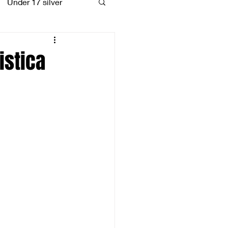
Under 17 silver
coiattoli
istica