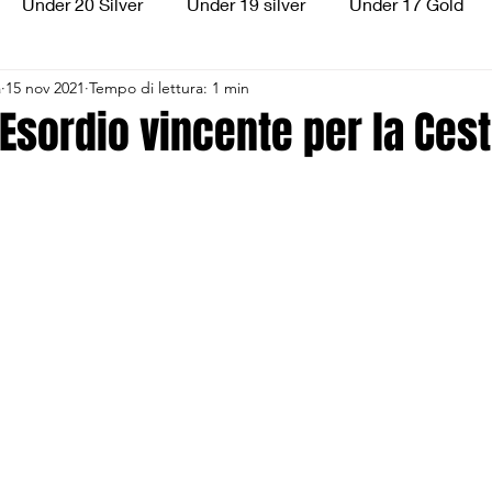
Under 20 Silver
Under 19 silver
Under 17 Gold
a
15 nov 2021
Tempo di lettura: 1 min
ilver
Under 13 Silver
Esordienti
Aquilotti
S
 Esordio vincente per la Cest
3
Divisione Regionale 3
CSI Allievi