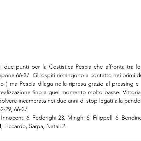
mi due punti per la Cestistica Pescia che affronta tra le
impone 66-37. Gli ospiti rimangono a contatto nei primi du
vallo ) ma Pescia dilaga nella ripresa grazie al pressing
 realizzazione fino a quel momento molto basse. Vittoria
 polvere incamerata nei due anni di stop legati alla pande
 52-29; 66-37
 Innocenti 6, Federighi 23, Minghi 6, Filippelli 6, Bendinel
4, Liccardo, Sarpa, Natali 2.