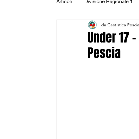
Articoli
Divisione Regionale 1
da Cestistica Pesci
Under 15 Silver
Under 14 S
Under 17 –
Pescia
CSI Juniores
CSI Under 1