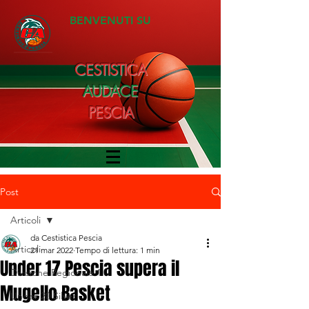
BENVENUTI SU
CESTISTICA
AUDACE
PESCIA
Post
Articoli
da Cestistica Pescia
Articoli
21 mar 2022
Tempo di lettura: 1 min
Under 17 Pescia supera il
Divisione Regionale 1
Mugello Basket
Under 20 Silver