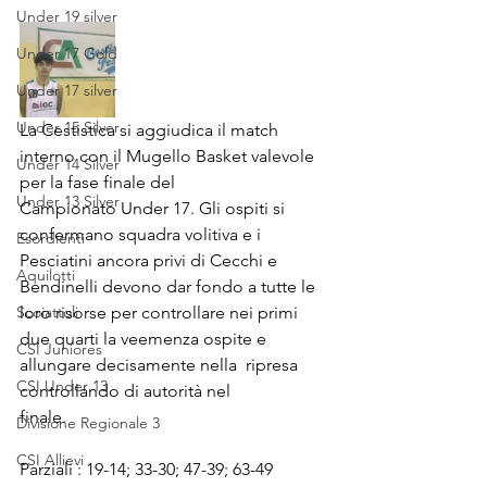
Under 19 silver
Under 17 Gold
Under 17 silver
Under 15 Silver
La Cestistica si aggiudica il match 
interno con il Mugello Basket valevole 
Under 14 Silver
per la fase finale del
Under 13 Silver
Campionato Under 17. Gli ospiti si 
confermano squadra volitiva e i 
Esordienti
Pesciatini ancora privi di Cecchi e 
Aquilotti
Bendinelli devono dar fondo a tutte le 
Scoiattoli
loro risorse per controllare nei primi 
due quarti la veemenza ospite e 
CSI Juniores
allungare decisamente nella  ripresa 
CSI Under 13
controllando di autorità nel
finale. 
Divisione Regionale 3
CSI Allievi
Parziali : 19-14; 33-30; 47-39; 63-49