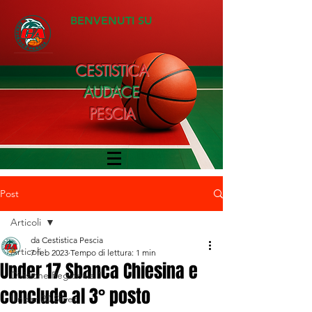
BENVENUTI SU
CESTISTICA
AUDACE
PESCIA
Post
Articoli
da Cestistica Pescia
Articoli
7 feb 2023
Tempo di lettura: 1 min
Under 17 Sbanca Chiesina e
Divisione Regionale 1
conclude al 3° posto
Under 20 Silver