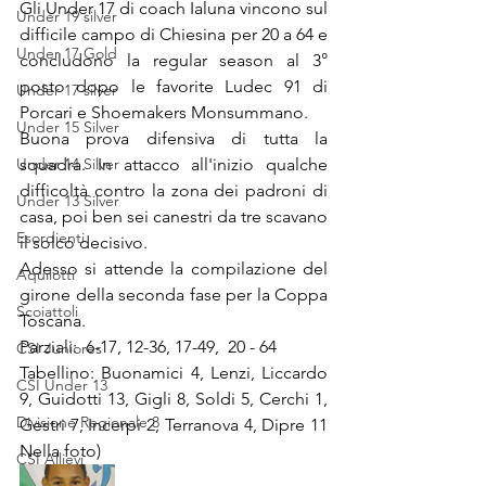
Gli Under 17 di coach Ialuna vincono sul 
Under 19 silver
difficile campo di Chiesina per 20 a 64 e 
Under 17 Gold
concludono la regular season al 3° 
posto dopo le favorite Ludec 91 di 
Under 17 silver
Porcari e Shoemakers Monsummano.
Under 15 Silver
Buona prova difensiva di tutta la 
Under 14 Silver
squadra. In attacco all'inizio qualche 
difficoltà contro la zona dei padroni di 
Under 13 Silver
casa, poi ben sei canestri da tre scavano 
Esordienti
il solco decisivo.
Adesso si attende la compilazione del 
Aquilotti
girone della seconda fase per la Coppa 
Scoiattoli
Toscana.
Parziali:  6-17, 12-36, 17-49,  20 - 64
CSI Juniores
Tabellino: Buonamici 4, Lenzi, Liccardo 
CSI Under 13
9, Guidotti 13, Gigli 8, Soldi 5, Cerchi 1, 
Divisione Regionale 3
Gestri 7, Incerpi 2, Terranova 4, Dipre 11 
Nella foto) 
CSI Allievi