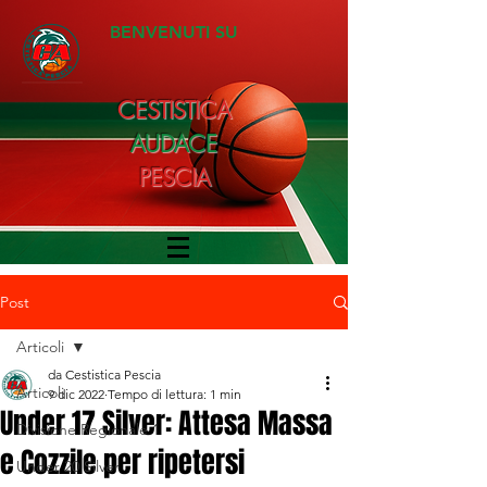
BENVENUTI SU
CESTISTICA
AUDACE
PESCIA
Post
Articoli
da Cestistica Pescia
Articoli
9 dic 2022
Tempo di lettura: 1 min
Under 17 Silver: Attesa Massa
Divisione Regionale 1
e Cozzile per ripetersi
Under 20 Silver