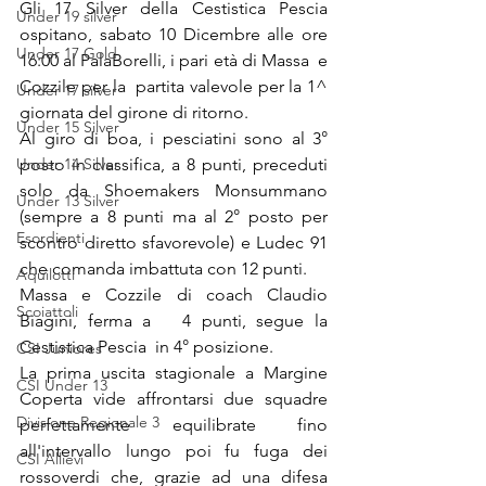
Gli 17 Silver della Cestistica Pescia  
Under 19 silver
ospitano, sabato 10 Dicembre alle ore 
Under 17 Gold
16:00 al PalaBorelli, i pari età di Massa  e 
Cozzile per la  partita valevole per la 1^ 
Under 17 silver
giornata del girone di ritorno. 
Under 15 Silver
Al giro di boa, i pesciatini sono al 3° 
Under 14 Silver
posto in classifica, a 8 punti, preceduti 
solo da Shoemakers Monsummano 
Under 13 Silver
(sempre a 8 punti ma al 2° posto per  
Esordienti
scontro diretto sfavorevole) e Ludec 91 
che comanda imbattuta con 12 punti. 
Aquilotti
Massa e Cozzile di coach Claudio 
Scoiattoli
Biagini, ferma a   4 punti, segue la 
Cestistica Pescia  in 4° posizione.
CSI Juniores
La prima uscita stagionale a Margine 
CSI Under 13
Coperta vide affrontarsi due squadre 
Divisione Regionale 3
perfettamente equilibrate fino 
all'intervallo lungo poi fu fuga dei 
CSI Allievi
rossoverdi che, grazie ad una difesa 