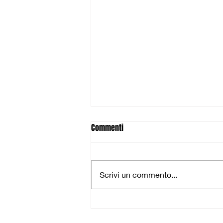
Commenti
Scrivi un commento...
U17 Silver: Battuta d'arresto a
Empoli, ma testa alle Final Eight