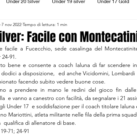
Under 20 Silver
Under 19 silver
Under 17 Gold
a
7 nov 2022
Tempo di lettura: 1 min
ilver
Under 13 Silver
Esordienti
Aquilotti
S
ilver: Facile con Montecatin
ce facile a Fucecchio, sede casalinga del Montecatinit
3
Divisione Regionale 3
CSI Allievi
 24-91. 
bito bene e consente a coach Ialuna di far scendere in
i dodici a disposizione,  ed anche Vicidomini, Lombardi e
pionato facendo subito vedere buone cose.
ono a prendere in mano le redini del gioco fin dalle 
  e vanno a canestro con facilità, da segnalare i 21 assi
egli Under 17  e soddisfazione per il coach titolare Ialuna 
no Mariottini, atleta militante nelle fila della prima squad
qualifica di allenatore di base.
; 19-71; 24-91