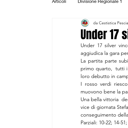
Articoli
Divisione Regionale 1
da Cestistica Pesci
Under 15 Silver
Under 14 S
Under 17 s
Under 17 silver vin
CSI Juniores
CSI Under 1
aggiudica la gara per
La partita parte su
primo quarto,  tutti 
loro debutto in cam
I rosso verdi riesc
muovono bene la palla
Una bella vittoria  d
vice di giornata Stefa
conseguimento della  
Parziali: 10-22; 14-51