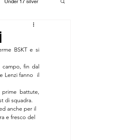
Under 17 silver
coiattoli
i
erme BSKT e si 
 campo, fin dal 
 Lenzi fanno  il 
prime battute, 
st di squadra.
ed anche per il 
ra e fresco del 