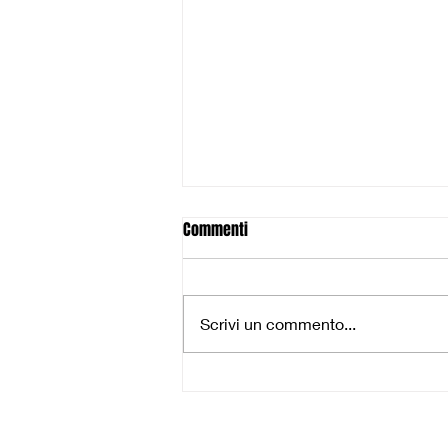
Commenti
Scrivi un commento...
U17 Silver: Battuta d'arresto a
Empoli, ma testa alle Final Eight