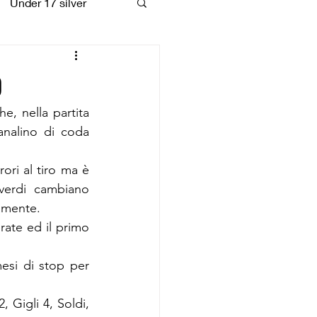
Under 17 silver
coiattoli
o
, nella partita 
analino di coda 
ri al tiro ma è 
erdi cambiano 
amente.
ate ed il primo 
si di stop per 
, Gigli 4, Soldi, 