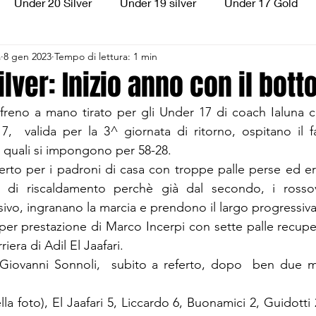
Under 20 Silver
Under 19 silver
Under 17 Gold
a
8 gen 2023
Tempo di lettura: 1 min
ilver
Under 13 Silver
Esordienti
Aquilotti
S
lver: Inizio anno con il bott
freno a mano tirato per gli Under 17 di coach Ialuna che
3
Divisione Regionale 3
CSI Allievi
7,  valida per la 3^ giornata di ritorno, ospitano il f
i quali si impongono per 58-28.
rto per i padroni di casa con troppe palle perse ed erro
 di riscaldamento perchè già dal secondo, i rossov
ivo, ingranano la marcia e prendono il largo progressiv
er prestazione di Marco Incerpi con sette palle recuper
iera di Adil El Jaafari. 
 Giovanni Sonnoli,  subito a referto, dopo  ben due me
lla foto), El Jaafari 5, Liccardo 6, Buonamici 2, Guidotti 2