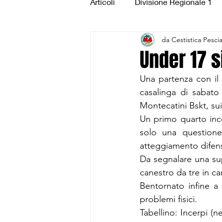
Articoli
Divisione Regionale 1
da Cestistica Pesci
Under 15 Silver
Under 14 S
Under 17 si
Una partenza con il 
CSI Juniores
CSI Under 1
casalinga di sabato 
Montecatini Bskt, su
Un primo quarto ince
solo una questione
atteggiamento difens
Da segnalare una sup
canestro da tre in carr
Bentornato infine a
problemi fisici.
Tabellino: Incerpi (ne