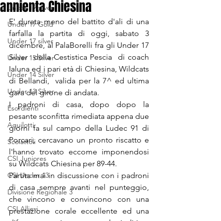
annienta Chiesina
Under 19 silver
E' durata meno del battito d'ali di una 
Under 17 Gold
farfalla la partita di oggi, sabato 3 
Under 17 silver
dicembre, al PalaBorelli fra gli Under 17 
Silver  della Cestistica Pescia  di coach 
Under 15 Silver
Ialuna ed i pari età di Chiesina, Wildcats  
Under 14 Silver
di Bellandi,  valida per la 7^ ed ultima 
Under 13 Silver
gara del girone di andata.
I padroni di casa, dopo dopo la 
Esordienti
pesante sconfitta rimediata appena due 
Aquilotti
giorni fa sul campo della Ludec 91 di 
Porcari, cercavano un pronto riscatto e 
Scoiattoli
l'hanno trovato eccome imponendosi  
CSI Juniores
su Wildcats Chiesina per 89-44.  
CSI Under 13
Partita mai in discussione con i padroni 
di casa sempre avanti nel punteggio, 
Divisione Regionale 3
che vincono e convincono con una 
CSI Allievi
prestazione corale eccellente ed una 