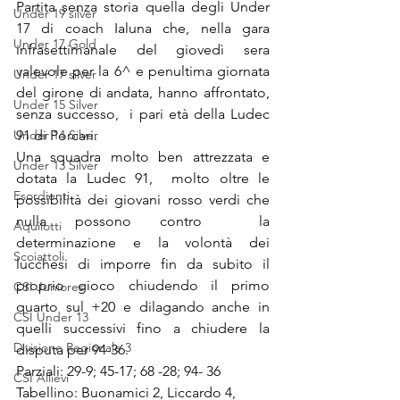
Partita senza storia quella degli Under 
Under 19 silver
17 di coach Ialuna che, nella gara 
Under 17 Gold
infrasettimanale del giovedì sera 
valevole per la 6^ e penultima giornata 
Under 17 silver
del girone di andata, hanno affrontato, 
Under 15 Silver
senza successo,  i pari età della Ludec 
Under 14 Silver
91 di Porcari.
Una squadra molto ben attrezzata e 
Under 13 Silver
dotata la Ludec 91,  molto oltre le 
Esordienti
possibilità dei giovani rosso verdi che 
nulla possono contro  la 
Aquilotti
determinazione e la volontà dei 
Scoiattoli
lucchesi di imporre fin da subito il 
proprio gioco chiudendo il primo 
CSI Juniores
quarto sul +20 e dilagando anche in 
CSI Under 13
quelli successivi fino a chiudere la 
Divisione Regionale 3
disputa per 94-36. 
Parziali: 29-9; 45-17; 68 -28; 94- 36
CSI Allievi
Tabellino: Buonamici 2, Liccardo 4, 