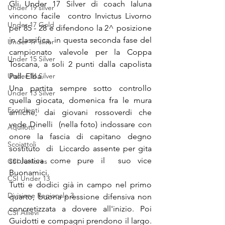
Gli Under 17 Silver di coach Ialuna 
Under 19 silver
vincono facile  contro Invictus Livorno 
Under 17 Gold
per 85 - 28 e difendono la 2^ posizione 
in classifica, in questa seconda fase del 
Under 17 silver
campionato valevole per la Coppa 
Under 15 Silver
Toscana, a soli 2 punti dalla capolista 
Under 14 Silver
Pall. Elba.
Una partita sempre sotto controllo 
Under 13 Silver
quella giocata, domenica fra le mura 
Esordienti
amiche, dai giovani rossoverdi che 
vede Dinelli  (nella foto) indossare con 
Aquilotti
onore la fascia di capitano degno 
Scoiattoli
sostituto  di  Liccardo assente per gita 
scolastica come pure il  suo vice 
CSI Juniores
Buonamici.
CSI Under 13
Tutti e dodici già in campo nel primo 
Divisione Regionale 3
quarto, buona pressione difensiva non 
concretizzata a dovere all'inizio. Poi 
CSI Allievi
Guidotti e compagni prendono il largo. 