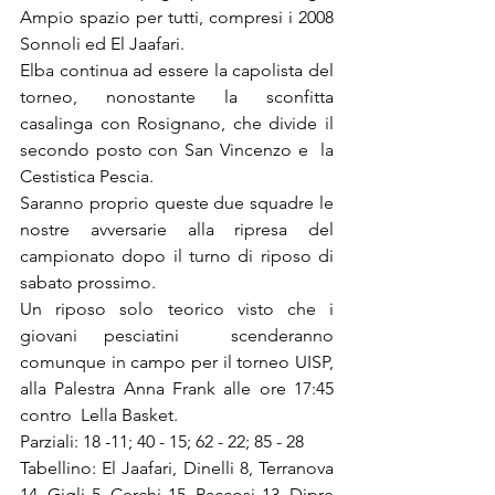
Ampio spazio per tutti, compresi i 2008 
Sonnoli ed El Jaafari.
Elba continua ad essere la capolista del 
torneo, nonostante la sconfitta 
casalinga con Rosignano, che divide il 
secondo posto con San Vincenzo e  la 
Cestistica Pescia.
Saranno proprio queste due squadre le 
nostre avversarie alla ripresa del 
campionato dopo il turno di riposo di 
sabato prossimo.
Un riposo solo teorico visto che i 
giovani pesciatini  scenderanno 
comunque in campo per il torneo UISP, 
alla Palestra Anna Frank alle ore 17:45 
contro  Lella Basket.
Parziali: 18 -11; 40 - 15; 62 - 22; 85 - 28
Tabellino: El Jaafari, Dinelli 8, Terranova 
14, Gigli 5, Cerchi 15, Paccosi 13, Dipre 