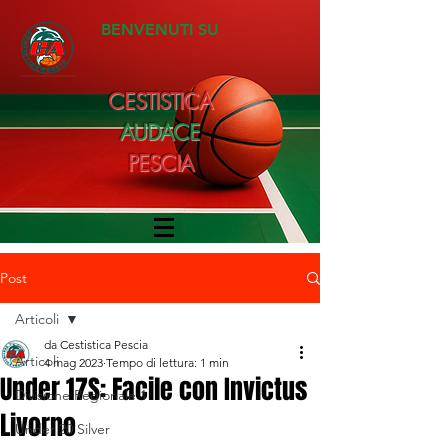
BENVENUTI SU
CESTISTICA
AUDACE
PESCIA
Post
Articoli
da Cestistica Pescia
Articoli
4 mag 2023
Tempo di lettura: 1 min
Under 17S: Facile con Invictus
Divisione Regionale 1
Livorno
Under 20 Silver