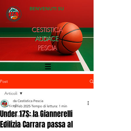
BENVENUTI SU
CESTISTICA
AUDACE
PESCIA
Post
Articoli
da Cestistica Pescia
Articoli
12 feb 2025
Tempo di lettura: 1 min
Under 17S: la Giannerelli
Divisione Regionale 1
Edilizia Carrara passa al
Under 20 Silver