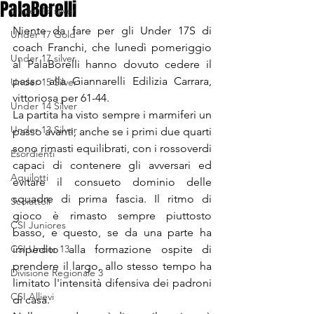
PalaBorelli
Under 19 silver
Niente da fare per gli Under 17S di 
Under 17 Gold
coach Franchi, che lunedì pomeriggio 
Under 17 silver
al PalaBorelli hanno dovuto cedere il 
passo alla Giannarelli Edilizia Carrara, 
Under 15 Silver
vittoriosa per 61-44.
Under 14 Silver
La partita ha visto sempre i marmiferi un 
Under 13 Silver
passo avanti, anche se i primi due quarti 
sono rimasti equilibrati, con i rossoverdi 
Esordienti
capaci di contenere gli avversari ed 
Aquilotti
evitare il consueto dominio delle 
squadre di prima fascia. Il ritmo di 
Scoiattoli
gioco è rimasto sempre piuttosto 
CSI Juniores
basso, e questo, se da una parte ha 
CSI Under 13
impedito alla formazione ospite di 
prendere il largo, allo stesso tempo ha 
Divisione Regionale 3
limitato l'intensità difensiva dei padroni 
CSI Allievi
di casa.