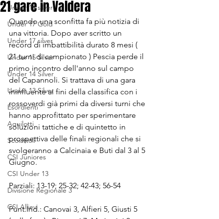
21 gare in Valdera
Under 19 silver
Quando una sconfitta fa più notizia di 
Under 17 Gold
una vittoria. Dopo aver scritto un 
Under 17 silver
record di imbattibilità durato 8 mesi ( 
21 turni di campionato ) Pescia perde il 
Under 15 Silver
primo incontro dell'anno sul campo 
Under 14 Silver
del Capannoli. Si trattava di una gara 
Under 13 Silver
ininfluente ai fini della classifica con i 
rossoverdi già primi da diversi turni che 
Esordienti
hanno approfittato per sperimentare 
Aquilotti
soluzioni tattiche e di quintetto in 
prospettiva delle finali regionali che si 
Scoiattoli
svolgeranno a Calcinaia e Buti dal 3 al 5 
CSI Juniores
Giugno. 
CSI Under 13
Parziali: 13-19; 25-32; 42-43; 56-54
Divisione Regionale 3
CSI Allievi
Punt.Ind.: Canovai 3, Alfieri 5, Giusti 5 