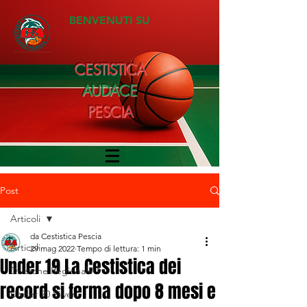
BENVENUTI SU
CESTISTICA
AUDACE
PESCIA
Post
Articoli
da Cestistica Pescia
Articoli
29 mag 2022
Tempo di lettura: 1 min
Under 19 La Cestistica dei
Divisione Regionale 1
record si ferma dopo 8 mesi e
Under 20 Silver