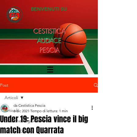
BENVENUTI SU
CESTISTICA
AUDACE
PESCIA
Post
Articoli
da Cestistica Pescia
Articoli
6 dic 2021
Tempo di lettura: 1 min
Under 19: Pescia vince il big
Divisione Regionale 1
match con Quarrata
Under 20 Silver