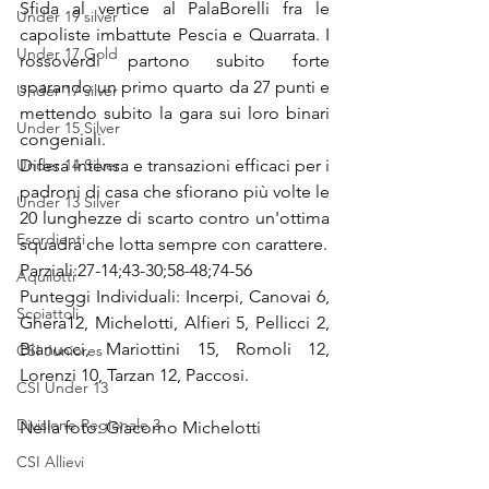
Sfida al vertice al PalaBorelli fra le 
Under 19 silver
capoliste imbattute Pescia e Quarrata. I 
Under 17 Gold
rossoverdi partono subito forte 
sparando un primo quarto da 27 punti e 
Under 17 silver
mettendo subito la gara sui loro binari 
Under 15 Silver
congeniali.
Under 14 Silver
Difesa intensa e transazioni efficaci per i 
padroni di casa che sfiorano più volte le 
Under 13 Silver
20 lunghezze di scarto contro un'ottima 
Esordienti
squadra che lotta sempre con carattere.
Parziali:27-14;43-30;58-48;74-56
Aquilotti
Punteggi Individuali: Incerpi, Canovai 6, 
Scoiattoli
Ghera12, Michelotti, Alfieri 5, Pellicci 2, 
Bianucci, Mariottini 15, Romoli 12, 
CSI Juniores
Lorenzi 10, Tarzan 12, Paccosi.
CSI Under 13
Divisione Regionale 3
Nella foto: Giacomo Michelotti
CSI Allievi