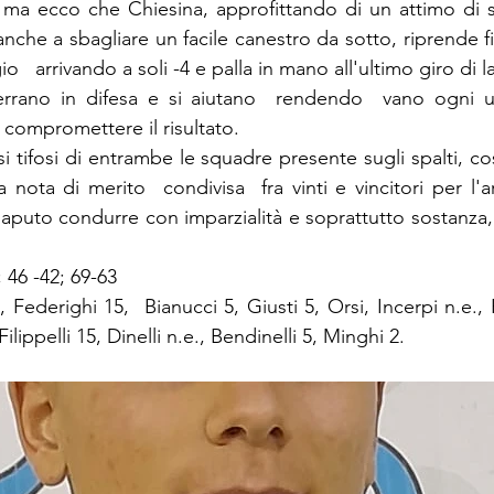
0 ma ecco che Chiesina, approfittando di un attimo di 
anche a sbagliare un facile canestro da sotto, riprende fi
io   arrivando a soli -4 e palla in mano all'ultimo giro di l
serrano in difesa e si aiutano  rendendo  vano ogni ul
 compromettere il risultato.
i tifosi di entrambe le squadre presente sugli spalti, co
 nota di merito  condivisa  fra vinti e vincitori per l'a
saputo condurre con imparzialità e soprattutto sostanza, 
; 46 -42; 69-63
4, Federighi 15,  Bianucci 5, Giusti 5, Orsi, Incerpi n.e., 
Filippelli 15, Dinelli n.e., Bendinelli 5, Minghi 2.