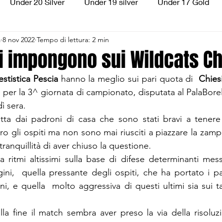
Under 20 Silver
Under 19 silver
Under 17 Gold
a
8 nov 2022
Tempo di lettura: 2 min
ilver
Under 13 Silver
Esordienti
Aquilotti
S
i impongono sui Wildcats Ch
stistica Pescia
 hanno la meglio sui pari quota di  
Chies
3
Divisione Regionale 3
CSI Allievi
e per la 3^ giornata di campionato, disputata al PalaBorelli
ì sera. 
a dai padroni di casa che sono stati bravi a tenere
o gli ospiti ma non sono mai riusciti a piazzare la zamp
tranquillità di aver chiuso la questione.
a ritmi altissimi sulla base di difese determinanti me
i,  quella pressante degli ospiti, che ha portato i pa
i, e quella  molto aggressiva di questi ultimi sia sui ta
lla fine il match sembra aver preso la via della risoluzi