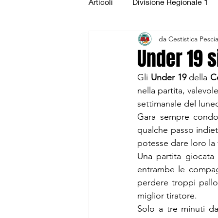
Articoli
Divisione Regionale 1
da Cestistica Pesci
Under 15 Silver
Under 14 S
Under 19 s
Gli
 Under 19
 della 
Ce
CSI Juniores
CSI Under 1
nella partita, valevol
settimanale del luned
Gara sempre condott
qualche passo indietr
potesse dare loro la 
Una partita giocata 
entrambe le compagin
perdere troppi pallon
miglior tiratore.
Solo a tre minuti da