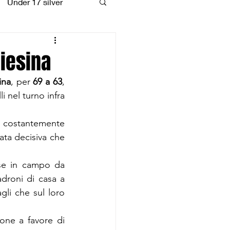
Under 17 silver
coiattoli
iesina
ina
, per 
69 a 63
, 
 nel turno infra 
 costantemente 
ata decisiva che 
sse in campo da 
droni di casa a 
gli che sul loro 
one a favore di 