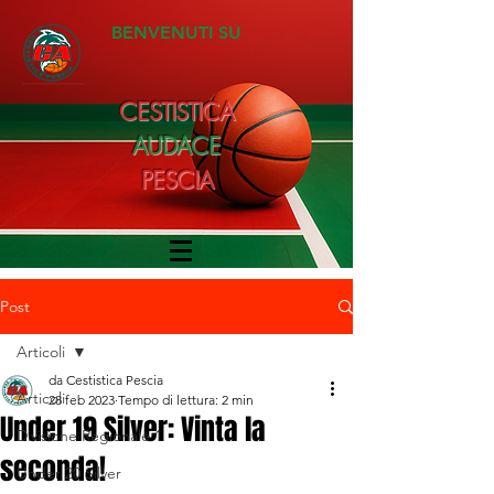
BENVENUTI SU
CESTISTICA
AUDACE
PESCIA
Post
Articoli
da Cestistica Pescia
Articoli
28 feb 2023
Tempo di lettura: 2 min
Under 19 Silver: Vinta la
Divisione Regionale 1
seconda!
Under 20 Silver