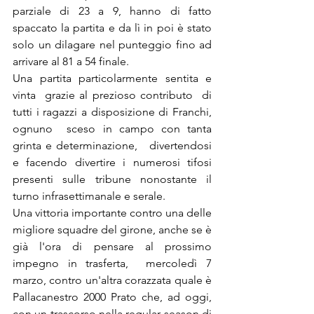
parziale di 23 a 9, hanno di fatto 
spaccato la partita e da lì in poi è stato 
solo un dilagare nel punteggio fino ad 
arrivare al 81 a 54 finale.
Una partita particolarmente sentita e 
vinta  grazie al prezioso contributo  di 
tutti i ragazzi a disposizione di Franchi, 
ognuno  sceso in campo con tanta 
grinta e determinazione,   divertendosi  
e facendo divertire i numerosi tifosi 
presenti sulle tribune nonostante il 
turno infrasettimanale e serale. 
Una vittoria importante contro una delle 
migliore squadre del girone, anche se è 
già l'ora di pensare al prossimo 
impegno in trasferta,  mercoledì 7 
marzo, contro un'altra corazzata quale è 
Pallacanestro 2000 Prato che, ad oggi, 
con un trascorso nella regular season di 