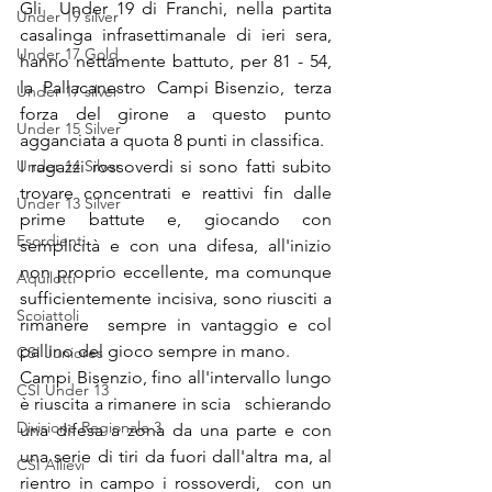
Gli  Under 19 di Franchi, nella partita 
Under 19 silver
casalinga infrasettimanale di ieri sera, 
Under 17 Gold
hanno nettamente battuto, per 81 - 54, 
la  Pallacanestro  Campi Bisenzio,  terza 
Under 17 silver
forza del girone a questo punto 
Under 15 Silver
agganciata a quota 8 punti in classifica. 
Under 14 Silver
I ragazzi rossoverdi si sono fatti subito 
trovare concentrati e reattivi fin dalle 
Under 13 Silver
prime battute e, giocando con 
Esordienti
semplicità e con una difesa, all'inizio 
non proprio eccellente, ma comunque 
Aquilotti
sufficientemente incisiva, sono riusciti a 
Scoiattoli
rimanere  sempre in vantaggio e col 
pallino del gioco sempre in mano. 
CSI Juniores
Campi Bisenzio, fino all'intervallo lungo 
CSI Under 13
è riuscita a rimanere in scia   schierando 
Divisione Regionale 3
una difesa a zona da una parte e con 
una serie di tiri da fuori dall'altra ma, al 
CSI Allievi
rientro in campo i rossoverdi,  con un 