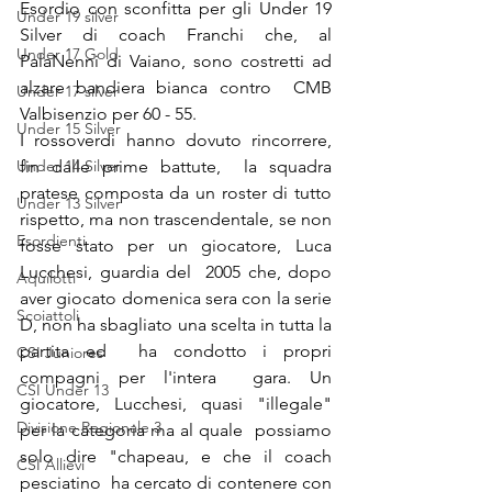
Esordio con sconfitta per gli Under 19 
Under 19 silver
Silver di coach Franchi che, al 
Under 17 Gold
PalaNenni di Vaiano, sono costretti ad 
alzare bandiera bianca contro  CMB 
Under 17 silver
Valbisenzio per 60 - 55. 
Under 15 Silver
I rossoverdi hanno dovuto rincorrere, 
Under 14 Silver
fin dalle prime battute,  la squadra 
pratese composta da un roster di tutto 
Under 13 Silver
rispetto, ma non trascendentale, se non 
Esordienti
fosse stato per un giocatore, Luca 
Lucchesi, guardia del  2005 che, dopo 
Aquilotti
aver giocato domenica sera con la serie 
Scoiattoli
D, non ha sbagliato una scelta in tutta la 
partita ed  ha condotto i propri 
CSI Juniores
compagni per l'intera  gara. Un 
CSI Under 13
giocatore, Lucchesi, quasi "illegale" 
Divisione Regionale 3
per la categoria ma al quale  possiamo 
solo dire "chapeau, e che il coach 
CSI Allievi
pesciatino  ha cercato di contenere con 