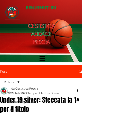
BENVENUTI SU
CESTISTICA
AUDACE
PESCIA
Post
Articoli
da Cestistica Pescia
Articoli
23 feb 2023
Tempo di lettura: 2 min
Under 19 silver: Steccata la 1^
Divisione Regionale 1
per il titolo
Under 20 Silver