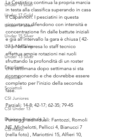
La Cestistica continua la propria marcia 
Under 19 silver
in testa alla classifica superando in casa 
Under 17 Gold
il Capannori. I pesciatini in questa 
circostanza difendono con intensità e 
Under 17 silver
concentrazione fin dalle battute iniziali 
Under 15 Silver
e già all’intervallo la gara è chiusa ( 42-
Under 14 Silver
17 ). Nella ripresa lo staff tecnico 
effettua ampie rotazioni nei ruoli 
Under 13 Silver
sfruttando la profondità di un roster 
Esordienti
che settimana dopo settimana si sta 
ricomponendo e che dovrebbe essere 
Aquilotti
completo per l’inizio della seconda 
Scoiattoli
fase.
CSI Juniores
Parziali: 14-8; 42-17; 62-35; 79-45
CSI Under 13
Divisione Regionale 3
Punteggi individuali: Fantozzi, Romoli 
NE, Michelotti, Pellicci 4, Bianucci 7 
CSI Allievi
(nella foto) , Mariottini 15, Alfieri 10, 