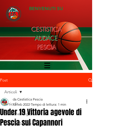
BENVENUTI SU
CESTISTICA
AUDACE
PESCIA
Post
Articoli
da Cestistica Pescia
Articoli
13 feb 2022
Tempo di lettura: 1 min
Under 19 Vittoria agevole di
Divisione Regionale 1
Pescia sul Capannori
Under 20 Silver