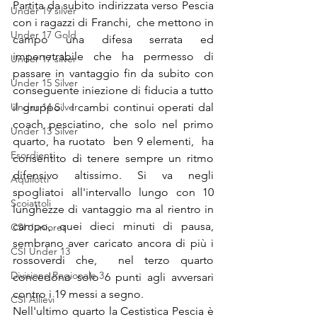
Partita da subito indirizzata verso Pescia 
Under 19 silver
con i ragazzi di Franchi,  che mettono in 
Under 17 Gold
campo una difesa serrata ed 
impenetrabile che ha permesso di 
Under 17 silver
passare in vantaggio fin da subito con 
Under 15 Silver
conseguente iniezione di fiducia a tutto 
Under 14 Silver
il gruppo.  I cambi continui operati dal 
coach pesciatino, che solo nel primo 
Under 13 Silver
quarto, ha ruotato  ben 9 elementi,  ha 
Esordienti
consentito di tenere sempre un ritmo 
difensivo altissimo. Si va negli 
Aquilotti
spogliatoi all'intervallo lungo con 10 
Scoiattoli
lunghezze di vantaggio ma al rientro in 
campo, quei dieci minuti di pausa, 
CSI Juniores
sembrano aver caricato ancora di più i 
CSI Under 13
rossoverdi che,  nel terzo quarto 
Divisione Regionale 3
concedono solo 6 punti agli avversari 
contro i 19 messi a segno.
CSI Allievi
Nell'ultimo quarto la Cestistica Pescia è 