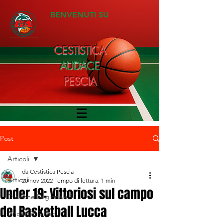
BENVENUTI SU
CESTISTICA
AUDACE
PESCIA
Post
Articoli
da Cestistica Pescia
Articoli
20 nov 2022
Tempo di lettura: 1 min
Under 19: Vittoriosi sul campo
Divisione Regionale 1
del Basketball Lucca
Under 20 Silver