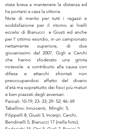
stata brava a mantenere la distanza ed 
ha portarsi a casa la vittoria.
Note di merito per tutti i ragazzi e 
soddisfazione per il ritorno ai livelli 
eccelsi di Bianucci  e Giusti ed anche 
per l' ottimo esordio, in un campionato 
nettamente superiore, di due 
giovanissimi del 2007, Gigli e Cerchi 
che hanno sfoderato una grinta 
notevole  e contribuito alla causa con 
difesa e attacchi sfrontati non 
preoccupandosi affatto del divario 
d'età ma soprattutto dei fisici più maturi 
e ben piazzati degli avversari.  
Parziali: 10-19; 23- 33; 29- 52; 46- 69
Tabellino: Innocenti,  Minghi  5, 
Filippelli 8, Giusti 5, Incerpi, Cerchi, 
Bendinelli 5, Bianucci 17 (nella foto), 
Federighi 15, Orsi 5, Gigli 7, Bonini 2