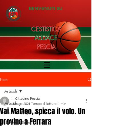
BENVENUTI SU
CESTISTICA
AUDACE
PESCIA
Post
Articoli
Il Cittadino Pescia
Articoli
18 ago 2021
Tempo di lettura: 1 min
Vai Matteo, spicca il volo. Un
Divisione Regionale 1
provino a Ferrara
Under 20 Silver