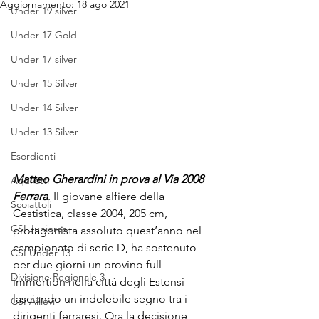
Aggiornamento:
18 ago 2021
Under 19 silver
Under 17 Gold
Under 17 silver
Under 15 Silver
Under 14 Silver
Under 13 Silver
Esordienti
Matteo Gherardini in prova al Via 2008 
Aquilotti
Ferrara
. Il giovane alfiere della 
Scoiattoli
Cestistica, classe 2004, 205 cm, 
CSI Juniores
protagonista assoluto quest’anno nel 
campionato di serie D, ha sostenuto 
CSI Under 13
per due giorni un provino full 
Divisione Regionale 3
immertion nella città degli Estensi 
lasciando un indelebile segno tra i 
CSI Allievi
dirigenti ferraresi. Ora la decisione 