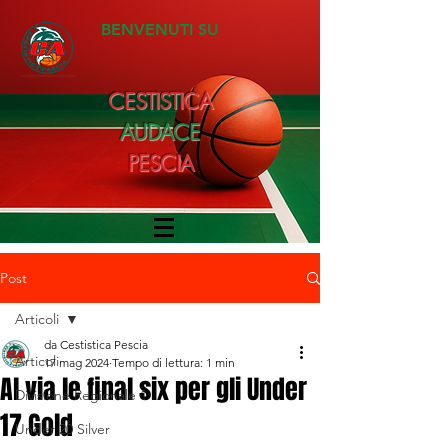
BENVENUTI SU
CESTISTICA
AUDACE
PESCIA
Post
Articoli
da Cestistica Pescia
Articoli
17 mag 2024
Tempo di lettura: 1 min
Al via le final six per gli Under
Divisione Regionale 1
17 Gold
Under 20 Silver