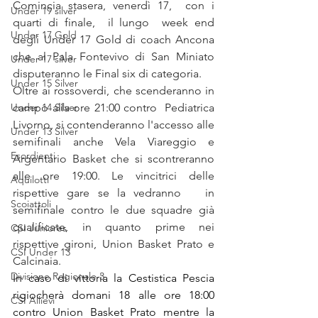
Comincia stasera, venerdì 17,  con i 
Under 19 silver
quarti di finale,  il lungo  week end  
Under 17 Gold
degli Under 17 Gold di coach Ancona 
che al Pala Fontevivo di San Miniato 
Under 17 silver
disputeranno le Final six di categoria.
Under 15 Silver
Oltre ai rossoverdi, che scenderanno in 
Under 14 Silver
campo alla ore 21:00 contro  Pediatrica 
Livorno, si contenderanno l'accesso alle 
Under 13 Silver
semifinali anche Vela Viareggio e 
Esordienti
Argentario Basket che si scontreranno 
alle ore 19:00. Le vincitrici delle 
Aquilotti
rispettive gare se la vedranno   in 
Scoiattoli
semifinale contro le due squadre già 
qualificate, in quanto prime nei 
CSI Juniores
rispettive gironi, Union Basket Prato e 
CSI Under 13
Calcinaia.
Divisione Regionale 3
In caso di vittoria la Cestistica Pescia 
rigiocherà domani 18 alle ore 18:00 
CSI Allievi
contro Union Basket Prato mentre la 