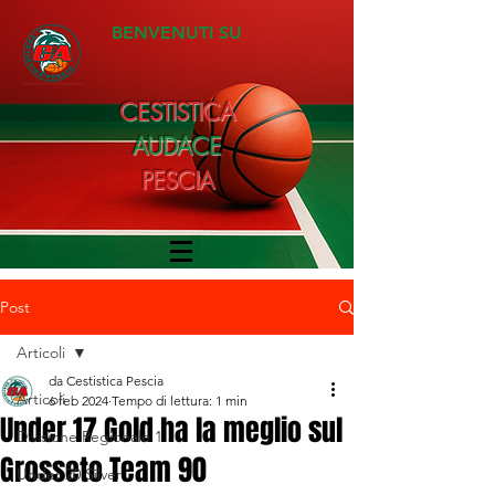
BENVENUTI SU
CESTISTICA
AUDACE
PESCIA
Post
Articoli
da Cestistica Pescia
Articoli
6 feb 2024
Tempo di lettura: 1 min
Under 17 Gold ha la meglio sul
Divisione Regionale 1
Grosseto Team 90
Under 20 Silver