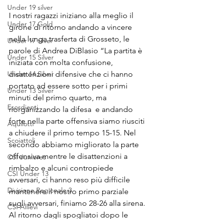
Under 19 silver
I nostri ragazzi iniziano alla meglio il 
Under 17 Gold
girone di ritorno andando a vincere 
nella lunga trasferta di Grosseto, le 
Under 17 silver
parole di Andrea DiBlasio “La partita è 
Under 15 Silver
iniziata con molta confusione,  
Under 14 Silver
disattenzioni difensive che ci hanno 
portato ad essere sotto per i primi 
Under 13 Silver
minuti del primo quarto, ma 
Esordienti
riorganizzando la difesa  e andando 
forte nella parte offensiva siamo riusciti 
Aquilotti
a chiudere il primo tempo 15-15. Nel 
Scoiattoli
secondo abbiamo migliorato la parte 
offensiva mentre le disattenzioni a 
CSI Juniores
rimbalzo e alcuni contropiede 
CSI Under 13
avversari, ci hanno reso più difficile 
Divisione Regionale 3
mantenere il nostro primo parziale 
sugli avversari, finiamo 28-26 alla sirena. 
CSI Allievi
Al ritorno dagli spogliatoi dopo le 