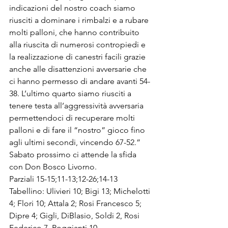
indicazioni del nostro coach siamo 
riusciti a dominare i rimbalzi e a rubare 
molti palloni, che hanno contribuito 
alla riuscita di numerosi contropiedi e 
la realizzazione di canestri facili grazie 
anche alle disattenzioni avversarie che 
ci hanno permesso di andare avanti 54-
38. L’ultimo quarto siamo riusciti a 
tenere testa all’aggressività avversaria 
permettendoci di recuperare molti 
palloni e di fare il “nostro” gioco fino 
agli ultimi secondi, vincendo 67-52.” 
Sabato prossimo ci attende la sfida 
con Don Bosco Livorno.
Parziali 15-15;11-13;12-26;14-13
Tabellino: Ulivieri 10; Bigi 13; Michelotti 
4; Flori 10; Attala 2; Rosi Francesco 5; 
Dipre 4; Gigli, DiBlasio, Soldi 2, Rosi 
Federico 7, Poggianti 10