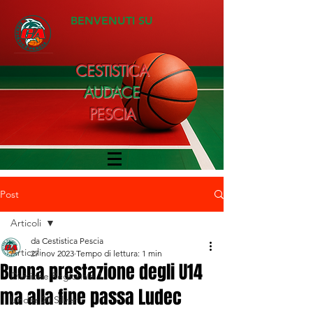
BENVENUTI SU
CESTISTICA
AUDACE
PESCIA
Post
Articoli
da Cestistica Pescia
Articoli
27 nov 2023
Tempo di lettura: 1 min
Buona prestazione degli U14
Divisione Regionale 1
ma alla fine passa Ludec
Under 20 Silver