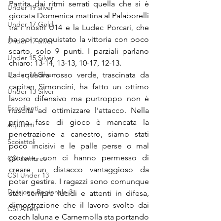
Partita dai ritmi serrati quella che si è 
Under 19 silver
giocata Domenica mattina al Palaborelli 
Under 17 Gold
tra i nostri U14 e la Ludec Porcari, che 
ha poi conquistato la vittoria con poco 
Under 17 silver
scarto, solo 9 punti. I parziali parlano 
Under 15 Silver
chiaro: 13-14, 13-13, 10-17, 12-13.
Under 14 Silver
La squadra rosso verde, trascinata da 
capitan Simoncini, ha fatto un ottimo 
Under 13 Silver
lavoro difensivo ma purtroppo non è 
Esordienti
riuscita ad ottimizzare l’attacco. Nella 
prima fase di gioco è mancata la 
Aquilotti
penetrazione a canestro, siamo stati 
Scoiattoli
poco incisivi e le palle perse o mal 
giocate, non ci hanno permesso di 
CSI Juniores
creare un distacco vantaggioso da 
CSI Under 13
poter gestire. I ragazzi sono comunque 
Divisione Regionale 3
stati sempre lucidi e attenti in difesa, 
dimostrazione che il lavoro svolto dai 
CSI Allievi
coach Ialuna e Carnemolla sta portando 