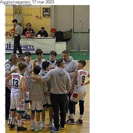
Aggiornamento:
17 mar 2023
Under 19 silver
Under 17 Gold
Under 17 silver
Under 15 Silver
Under 14 Silver
Under 13 Silver
Esordienti
Aquilotti
Scoiattoli
CSI Juniores
CSI Under 13
Divisione Regionale 3
CSI Allievi