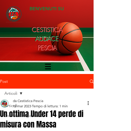
BENVENUTI SU
CESTISTICA
AUDACE
PESCIA
Post
Articoli
da Cestistica Pescia
Articoli
12 mar 2023
Tempo di lettura: 1 min
Un ottima Under 14 perde di
Divisione Regionale 1
misura con Massa
Under 20 Silver