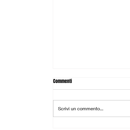
Commenti
Scrivi un commento...
Gli Under 14 cadono contro la