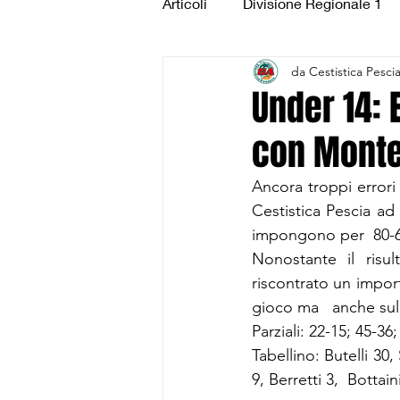
Articoli
Divisione Regionale 1
da Cestistica Pesci
Under 15 Silver
Under 14 S
Under 14: 
con Mont
CSI Juniores
CSI Under 1
Ancora troppi errori 
Cestistica Pescia ad
impongono per  80-6
Nonostante il risul
riscontrato un importa
gioco ma   anche sull
Parziali: 22-15; 45-36
Tabellino: Butelli 30,
9, Berretti 3,  Bottai