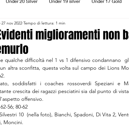
Under 20 Silver
Under 19 silver
Under 17 Gold
a
27 nov 2022
Tempo di lettura: 1 min
ilver
Under 13 Silver
Esordienti
Aquilotti
S
Evidenti miglioramenti non 
emurlo
3
Divisione Regionale 3
CSI Allievi
e qualche difficoltà nel 1 vs 1 difensivo condannano  gl
 un altra sconfitta, questa volta sul campo dei Lions Mo
2. 
tato, soddisfatti i coaches rossoverdi Speziani e M
nte crescita dei ragazzi pesciatini sia dal punto di vista d
'aspetto offensivo.  
; 62-56; 80-62
 Silvestri 10  (nella foto), Bianchi, Spadoni, Di Vita 2, Vent
ni, Moncini.