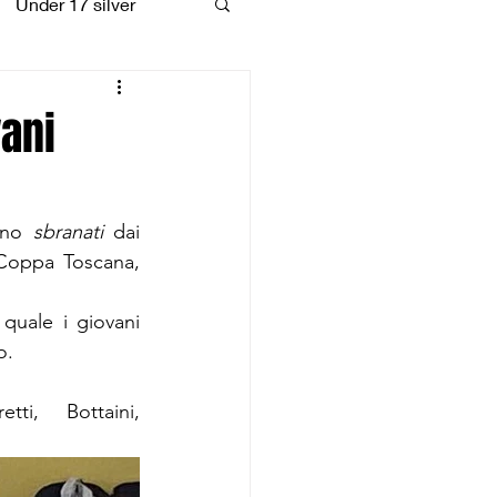
Under 17 silver
coiattoli
vani
ano 
sbranati
 dai 
 Coppa Toscana, 
quale i giovani 
o.
tti,   Bottaini, 