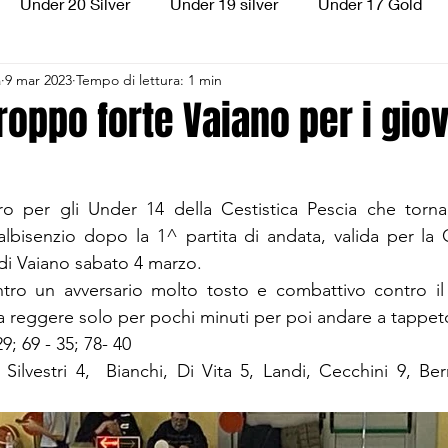
Under 20 Silver
Under 19 silver
Under 17 Gold
a
9 mar 2023
Tempo di lettura: 1 min
ilver
Under 13 Silver
Esordienti
Aquilotti
S
roppo forte Vaiano per i gio
3
Divisione Regionale 3
CSI Allievi
o per gli Under 14 della Cestistica Pescia che torn
albisenzio dopo la 1^ partita di andata, valida per la
 di Vaiano sabato 4 marzo.
contro un avversario molto tosto e combattivo contro il 
a reggere solo per pochi minuti per poi andare a tappet
29; 69 - 35; 78- 40
, Silvestri 4,  Bianchi, Di Vita 5, Landi, Cecchini 9, Berre