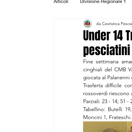
Articoli
Divisione Regionale 1
da Cestistica Pesci
Under 15 Silver
Under 14 S
Under 14 T
pesciatini
CSI Juniores
CSI Under 1
Fine settimana amar
cinghiali del CMB V
giocata al Palanenni
Trasferta difficile 
rossoverdi riescono 
Parziali: 23 - 14; 51 - 
Tabellino: Butelli 19
Moncini 1, Frateschi.