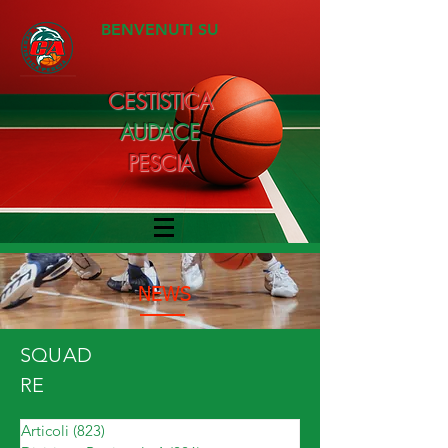
BENVENUTI SU
CESTISTICA
AUDACE
PESCIA
NEWS
SQUAD
RE
Articoli
(823)
823 post