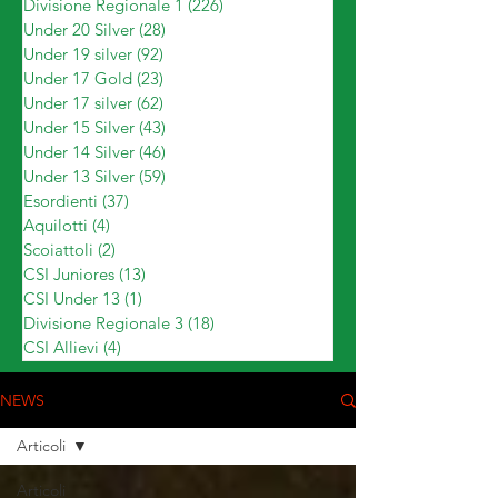
Divisione Regionale 1
(226)
226 post
Under 20 Silver
(28)
28 post
Under 19 silver
(92)
92 post
Under 17 Gold
(23)
23 post
Under 17 silver
(62)
62 post
Under 15 Silver
(43)
43 post
Under 14 Silver
(46)
46 post
Under 13 Silver
(59)
59 post
Esordienti
(37)
37 post
Aquilotti
(4)
4 post
Scoiattoli
(2)
2 post
CSI Juniores
(13)
13 post
CSI Under 13
(1)
1 post
Divisione Regionale 3
(18)
18 post
CSI Allievi
(4)
4 post
NEWS
Articoli
Articoli