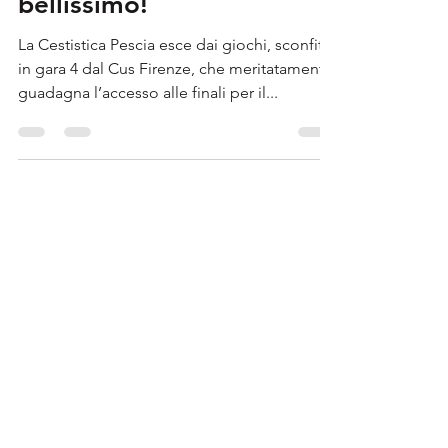
E' andata così ma è stato
bellissimo!
La Cestistica Pescia esce dai giochi, sconfitta
in gara 4 dal Cus Firenze, che meritatamente
guadagna l’accesso alle finali per il...