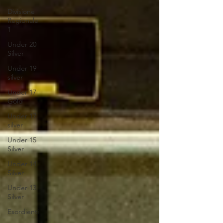
Divisione
Regionale
1
Under 20
Silver
Under 19
silver
Under 17
Gold
Under 17
silver
Under 15
Silver
Under 14
Silver
Under 13
Silver
Esordienti