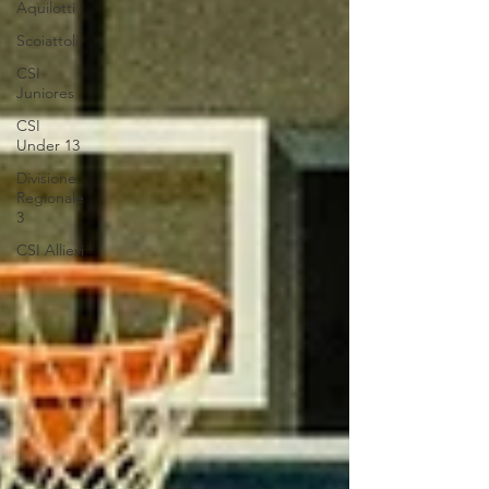
Aquilotti
Scoiattoli
CSI
Juniores
CSI
Under 13
Divisione
Regionale
3
CSI Allievi